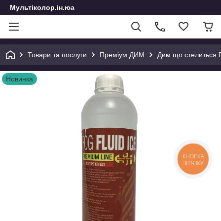
Мультіколор.ін.юа
Товари та послуги
Преміум ДИМ
Дим що стелиться F
Новинка
КНОПКА
ЗВ'ЯЗКУ