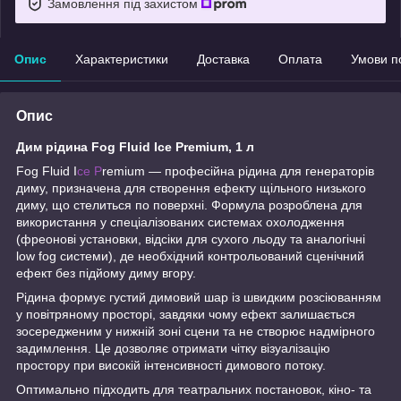
Замовлення під захистом
Опис
Характеристики
Доставка
Оплата
Умови п
Опис
Дим рідина Fog Fluid Ice Premium, 1 л
Fog Fluid I
ce P
remium — професійна рідина для генераторів
диму, призначена для створення ефекту щільного низького
диму, що стелиться по поверхні. Формула розроблена для
використання у спеціалізованих системах охолодження
(фреонові установки, відсіки для сухого льоду та аналогічні
low fog системи), де необхідний контрольований сценічний
ефект без підйому диму вгору.
Рідина формує густий димовий шар із швидким розсіюванням
у повітряному просторі, завдяки чому ефект залишається
зосередженим у нижній зоні сцени та не створює надмірного
задимлення. Це дозволяє отримати чітку візуалізацію
простору при високій інтенсивності димового потоку.
Оптимально підходить для театральних постановок, кіно- та