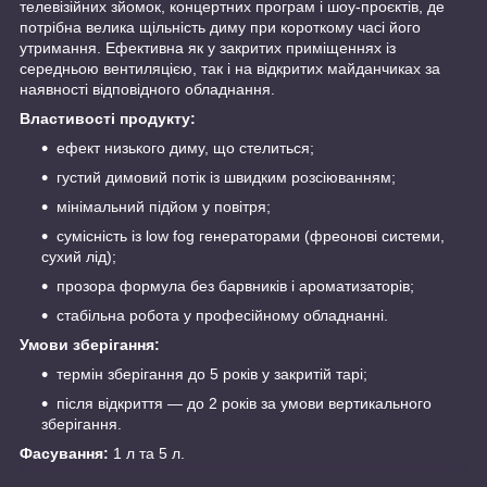
телевізійних зйомок, концертних програм і шоу-проєктів, де
потрібна велика щільність диму при короткому часі його
утримання. Ефективна як у закритих приміщеннях із
середньою вентиляцією, так і на відкритих майданчиках за
наявності відповідного обладнання.
Властивості продукту:
ефект низького диму, що стелиться;
густий димовий потік із швидким розсіюванням;
мінімальний підйом у повітря;
сумісність із low fog генераторами (фреонові системи,
сухий лід);
прозора формула без барвників і ароматизаторів;
стабільна робота у професійному обладнанні.
Умови зберігання:
термін зберігання до 5 років у закритій тарі;
після відкриття — до 2 років за умови вертикального
зберігання.
Фасування:
1 л та 5 л.