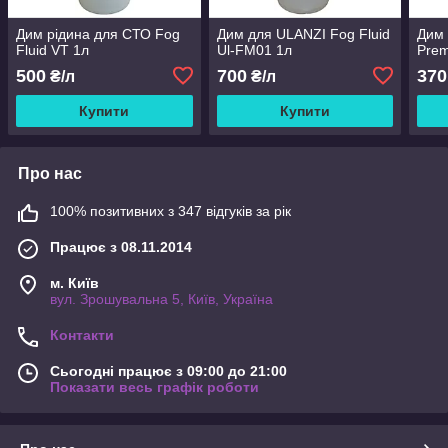
Дим рідина для СТО Fog
Дим для ULANZI Fog Fluid
Дим 
Fluid VT 1л
Ul-FM01 1л
Pre
500
700
370
₴/л
₴/л
Купити
Купити
Про нас
100% позитивних з 347 відгуків за рік
Працює з 08.11.2014
м. Київ
вул. Зрошувальна 5, Київ, Україна
Контакти
Сьогодні працює з 09:00 до 21:00
Показати весь графік роботи