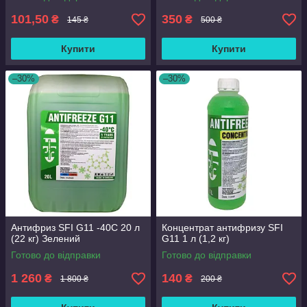
101,50
350
₴
₴
145 ₴
500 ₴
Купити
Купити
–30%
–30%
Антифриз SFI G11 -40C 20 л
Концентрат антифризу SFI
(22 кг) Зелений
G11 1 л (1,2 кг)
Готово до відправки
Готово до відправки
1 260
140
₴
₴
1 800 ₴
200 ₴