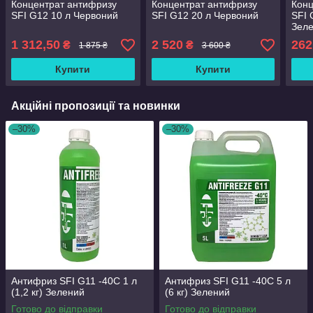
Концентрат антифризу
Концентрат антифризу
Конц
SFI G12 10 л Червоний
SFI G12 20 л Червоний
SFI 
Зел
1 312,50
2 520
262
₴
₴
1 875 ₴
3 600 ₴
Купити
Купити
Акційні пропозиції та новинки
–30%
–30%
Антифриз SFI G11 -40C 1 л
Антифриз SFI G11 -40C 5 л
(1,2 кг) Зелений
(6 кг) Зелений
Готово до відправки
Готово до відправки