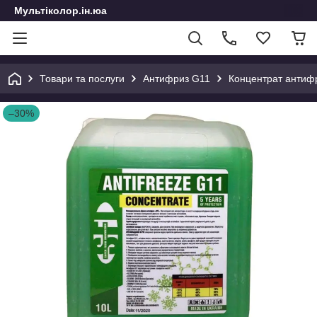
Мультіколор.ін.юа
Товари та послуги
Антифриз G11
Концентрат антифр
–30%