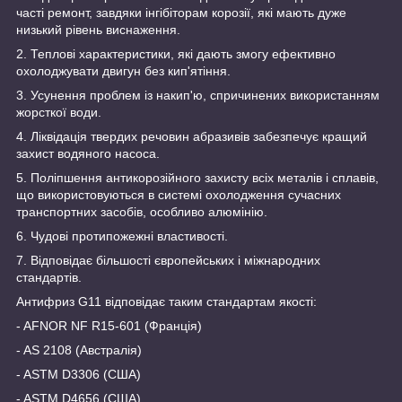
часті ремонт, завдяки інгібіторам корозії, які мають дуже
низький рівень виснаження.
2. Теплові характеристики, які дають змогу ефективно
охолоджувати двигун без кип'ятіння.
3. Усунення проблем із накип'ю, спричинених використанням
жорсткої води.
4. Ліквідація твердих речовин абразивів забезпечує кращий
захист водяного насоса.
5. Поліпшення антикорозійного захисту всіх металів і сплавів,
що використовуються в системі охолодження сучасних
транспортних засобів, особливо алюмінію.
6. Чудові протипожежні властивості.
7. Відповідає більшості європейських і міжнародних
стандартів.
Антифриз G11 відповідає таким стандартам якості:
- AFNOR NF R15-601 (Франція)
- AS 2108 (Австралія)
- ASTM D3306 (США)
- ASTM D4656 (США)