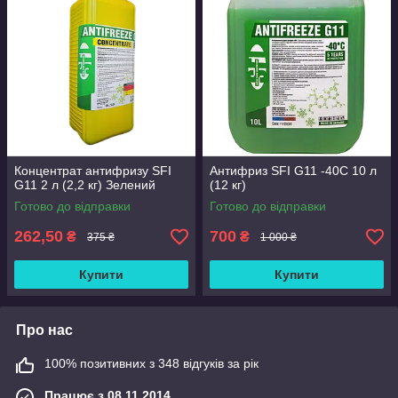
Концентрат антифризу SFI
Антифриз SFI G11 -40C 10 л
G11 2 л (2,2 кг) Зелений
(12 кг)
Готово до відправки
Готово до відправки
262,50
700
₴
₴
375 ₴
1 000 ₴
Купити
Купити
Про нас
100% позитивних з 348 відгуків за рік
Працює з 08.11.2014