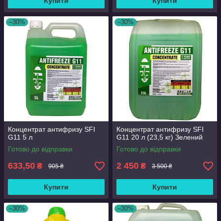
Купити
Купити
–30%
–30%
Концентрат антифризу SFI
Концентрат антифризу SFI
G11 5 л
G11 20 л (23,5 кг) Зелений
Готово до відправки
Готово до відправки
633,50
2 450
₴
₴
905 ₴
3 500 ₴
Купити
Купити
–30%
–30%