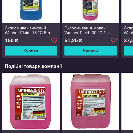
Склоомивач зимовий
Склоомивач зимовий
Скл
Washer Fluid -15 °C 5 л
Washer Fluid -30 °C 1 л
Wash
150
51,25
37,
₴
₴
Купити
Купити
Подібні товари компанії