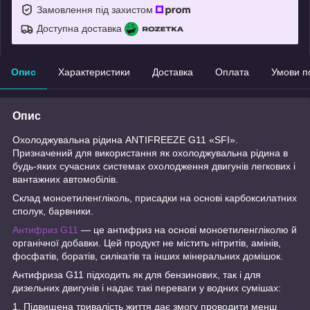
Замовлення під захистом
Доступна доставка
Опис
Характеристики
Доставка
Оплата
Умови п
Опис
Охолоджувальна рідина ANTIFREEZE G11 «SFI».
Призначений для використання як охолоджувальна рідина в
будь-яких сучасних системах охолодження двигунів легкових і
вантажних автомобілів.
Склад моноетиленгліколь, присадки на основі карбоксилатних
сполук, барвники.
Антифриз G11
— це антифриз на основі моноетиленгліколю й
органічної добавки. Цей продукт не містить нітритів, амінів,
фосфатів, боратів, силікатів та інших мінеральних домішок.
Антифриза G11 підходить як для бензинових, так і для
дизельних двигунів і надає такі переваги у водних сумішах:
1. Підвищена тривалість життя дає змогу проводити менш