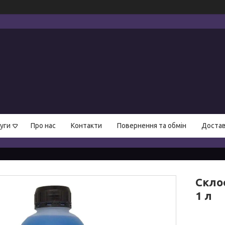
уги
Про нас
Контакти
Повернення та обмін
Достав
Склоо
1 л