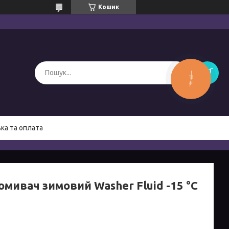
Кошик
КНОПКА
ЗВ'ЯЗКУ
ка та оплата
мивач зимовий Washer Fluid -15 °C