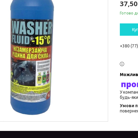
37,50
Готово д
Ку
+380 (77
У компан
будь-яки
повернен