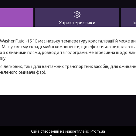
Характеристики
І
asher Fluid -15 °C має низьку температуру кристалізації й може в
. Має у своєму складі мийні компоненти, що ефективно видаляють і
о з оливними плями, розводи та голограми. Не агресивна щодо ла
ику.
я легкових, так і для вантажних транспортних засобів, для омиванн
овленого омивача фар).
Сайт створений на маркетплейсі
Prom.ua