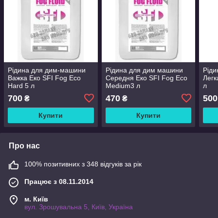
Рідина для дим-машини
Рідина для дим машини
Ріди
Важка Еко SFI Fog Eco
Середня Еко SFI Fog Eco
Легк
Hard 5 л
Medium3 л
л
700
470
500
₴
₴
Купити
Купити
Про нас
100% позитивних з 348 відгуків за рік
Працює з 08.11.2014
м. Київ
вул. Зрошувальна 5, Київ, Україна