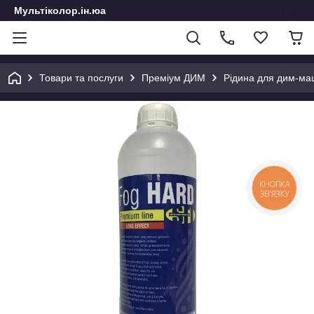
Мультіколор.ін.юа
Товари та послуги
Преміум ДИМ
Рідина для дим-ма
КНОПКА
ЗВ'ЯЗКУ