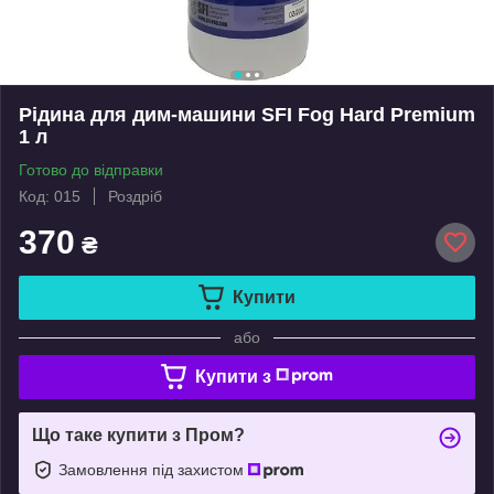
Рідина для дим-машини SFI Fog Hard Premium
1 л
Готово до відправки
Код: 015
Роздріб
370
₴
Купити
або
Купити з
Що таке купити з Пром?
Замовлення під захистом