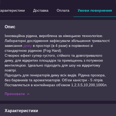
арактеристики
Доставка
Оплата
Умови повернення
Опис
Інноваційна рідина, вироблена за німецькою технологією.
Лабораторні дослідження зафіксували збільшення тривалості
зависання
диму
в просторі (в 4 рази) в порівнянні зі
стандартною рідиною (Fog Hard).
Створює ефект супер-густого, стійкого та довготривалого
диму, для відкритих площадок та приміщеннь з потужною
вентиляцією. Ідеально підходить для шоу на відкритому
повітрі.
Підходить для генераторів диму всіх видів. Рідина прозора,
без барвників та ароматизаторів. Об'єм каністри - 5 літрів.
Поставляється в контейнерах об'ємом 1,2,3,5,10,200,1000л.
Приховати
Характеристики