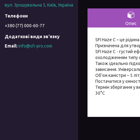
вул. Зрошувальна 5, Київ, Україна
Опис
+380 (77) 000-60-77
SFI Haze С – це рідин
Призначена для утво
info@sfi-pro.com
SFI Haze С - густий 
охолодженням типу фр
Також ідеально підход
зависання. Універсал
Об'єм каністри – 5 літ
Постачатися у ємност
Термін зберігання у 
30°C