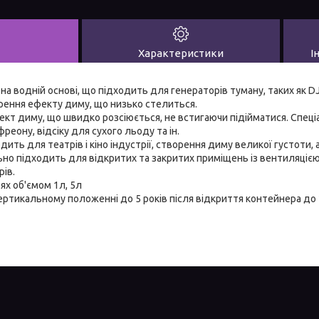
Характеристики
І
а на водній основі, що підходить для генераторів туману, таких як 
рення ефекту диму, що низько стелиться.
ефект диму, що швидко розсіюється, не встигаючи підійматися. Спец
еону, відсіку для сухого льоду та ін.
ить для театрів і кіно індустрії, створення диму великої густоти, 
ьно підходить для відкритих та закритих приміщень із вентиляціє
рів.
ях об'ємом 1л, 5л
вертикальному положенні до 5 років після відкриття контейнера до 