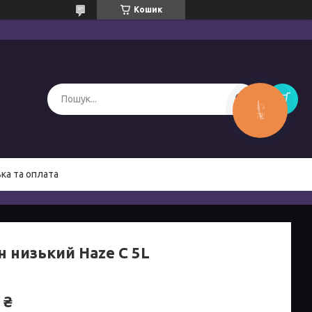
Кошик
КНОПКА
ЗВ'ЯЗКУ
ка та оплата
н низький Haze С 5L
 ₴