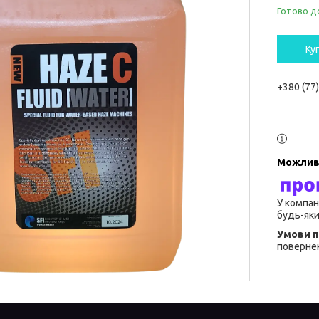
Готово д
Ку
+380 (77
У компан
будь-яки
повернен