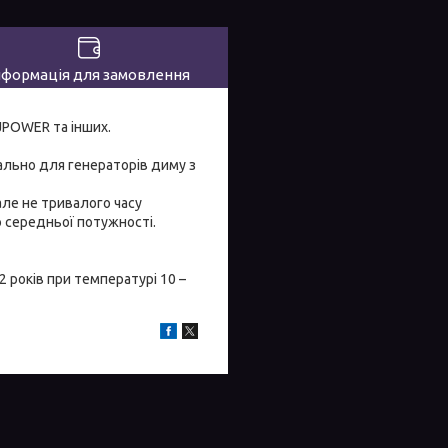
нформація для замовлення
DJPOWER та інших.
іально для генераторів диму з
але не тривалого часу
ю середньої потужності.
2 років при температурі 10 –