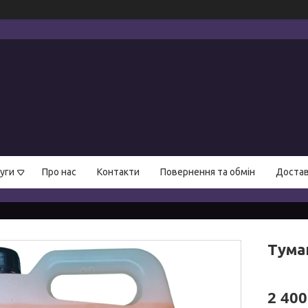
уги
Про нас
Контакти
Повернення та обмін
Достав
Тума
2 400